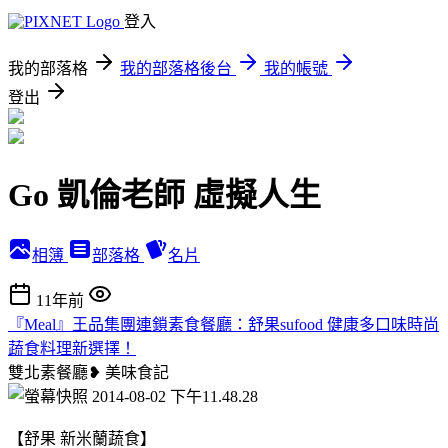
登入
我的部落格
我的部落格後台
我的帳號
登出
Go 凱倫老師 虛擬人生
相簿
部落格
名片
11年前
『Meal』王品集團連鎖素食餐廳：舒果sufood 健康多口味時尚
蔬食料理新選擇！
雙北素餐廳❥
美味食記
【舒果 新米蘭蔬食】