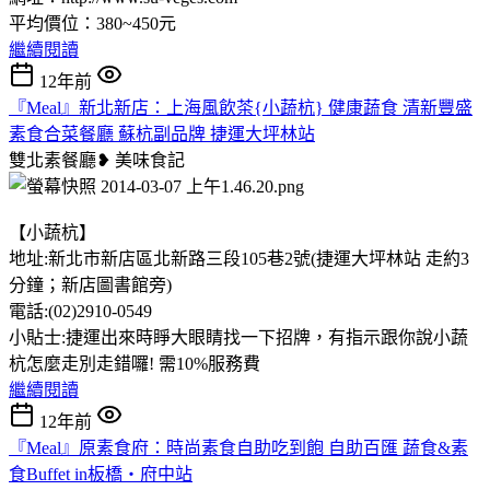
平均價位：380~450元
繼續閱讀
12年前
『Meal』新北新店：上海風飲茶{小蔬杭} 健康蔬食 清新豐盛
素食合菜餐廳 蘇杭副品牌 捷運大坪林站
雙北素餐廳❥
美味食記
【小蔬杭】
地址:新北市新店區北新路三段105巷2號(捷運大坪林站 走約3
分鐘；新店圖書館旁)
電話:(02)2910-0549
小貼士:捷運出來時睜大眼睛找一下招牌，有指示跟你說小蔬
杭怎麼走別走錯囉! 需10%服務費
繼續閱讀
12年前
『Meal』原素食府：時尚素食自助吃到飽 自助百匯 蔬食&素
食Buffet in板橋・府中站