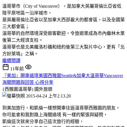
溫哥華市（City of Vancouver），是加拿大英屬哥倫比亞省低
陸平原地區一沿岸城市，
是英屬哥倫比亞省以至加拿大西部最大的都會區，以及全國第
三大都會區；
溫哥華的自然環境深受遊客歡迎，令旅遊業成為市內繼林木業
後第二大經濟支柱。
溫哥華也是北美繼洛杉磯和紐約後第三大製片中心，更有「北
方好萊塢」之稱。
繼續閱讀
11年前
『美加』開車過境美國西雅圖Seattle&加拿大溫哥華Vancouver
海關問題與回答 心得分享
{西雅圖溫哥華)
國外旅遊
到美加旅行，和凱倫一樣想開車往返溫哥華西雅圖的朋友，
你可能會和我對路上海關過境 有一樣的緊張與疑問，
凱倫這次就來分享自己這次旅行的經驗，