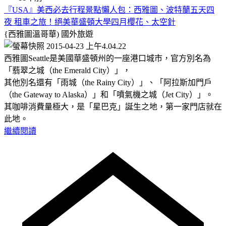
『USA』美西必去行程景點懶人包：西雅圖、波特蘭五天四
夜 租車之旅！絕美華盛頓大學四月櫻花、太空針
{西雅圖溫哥華)
國外旅遊
西雅圖Seattle是美國華盛頓州的一座港口城市，官方別名為
「翡翠之城（the Emerald City）」，
其他別名還有「雨城（the Rainy City）」、「阿拉斯加門戶
（the Gateway to Alaska）」和「噴氣機之城（Jet City）」。
其咖啡消費量極大，是「星巴克」誕生之地，第一家門店就在
此地。
繼續閱讀