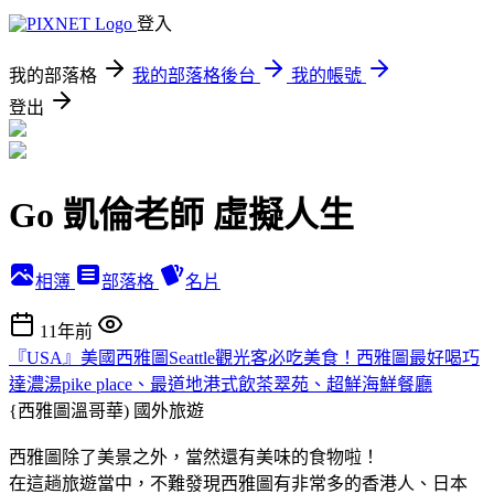
登入
我的部落格
我的部落格後台
我的帳號
登出
Go 凱倫老師 虛擬人生
相簿
部落格
名片
11年前
『USA』美國西雅圖Seattle觀光客必吃美食！西雅圖最好喝巧
達濃湯pike place、最道地港式飲茶翠苑、超鮮海鮮餐廳
{西雅圖溫哥華)
國外旅遊
西雅圖除了美景之外，當然還有美味的食物啦！
在這趟旅遊當中，不難發現西雅圖有非常多的香港人、日本