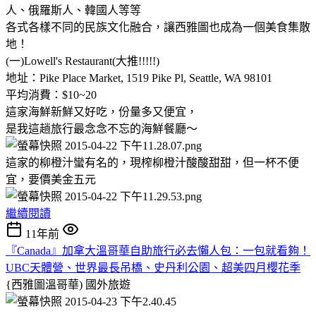
人、俄羅斯人、韓國人等等
各式各樣不同的民族文化融合，讓西雅圖也成為一個美食集散
地！
(一)Lowell's Restaurant(大推!!!!!)
地址：Pike Place Market, 1519 Pike Pl, Seattle, WA 98101
平均消費：$10~20
這家海鮮新鮮又好吃，份量多又便宜，
是我這趟旅行最念念不忘的海鮮餐廳～
這家的柳橙汁蠻有名的，現榨柳橙汁酸酸甜甜，但一杯不便
宜，要價美金五元
繼續閱讀
11年前
『Canada』加拿大溫哥華自助旅行必去懶人包：一包就看夠！
UBC天體營、世界最長吊橋、史丹利公園、超美四月櫻花季
{西雅圖溫哥華)
國外旅遊