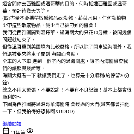
還會問你去西雅圖或溫哥華的目的、何時抵達西雅圖或溫哥
華、預計待幾天等等。
(四)盡量不要攜帶敏感物品ex:動物、蔬菜水果、任何動植物
少帶這些敏感物品，減少自己被刁難的機會！
我們從西雅圖開到溫哥華，過海關大約只花10分鐘，被問幾個
問題就結束了，
但從溫哥華到美國境內比較嚴格，所以除了開車過海關外，我
們還被要求將車子開到 海關面會點，
全車的人下車 進到一個室內的過海關處，讓室內海關檢查我
們的護照與簽證等，
海關大概看一下 就讓我們走了，也算是十分順利(約停留20分
鐘)
總之不用太緊張，不要說謊！不要有不良紀錄！基本上都會很
順利的～
下圖為西雅圖將過溫哥華海關時 會經過的大門(遊客都會拍他
一下，但我拍得好恐怖啊XDDDD)
繼續閱讀
11年前