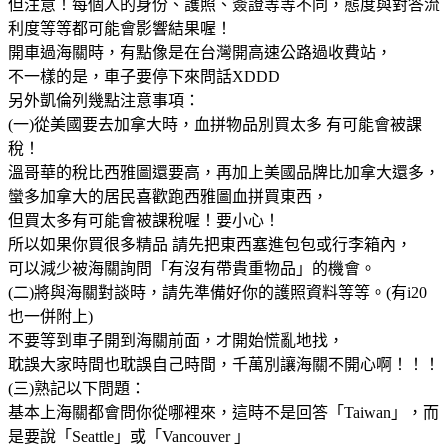
但注意！每個人的身份、護照、簽證等等不同，態度與對答流
利度等等都可能會影響結果喔！
開車過海關時，有點像是在台灣開高速公路過收費站，
不一樣的是，車子要停下來問話XDDD
另外凱倫列幾點注意事項：
(一)從美國要去加拿大時，血拼物品別買太多 有可能會被課
稅！
溫哥華的稅比西雅圖還要高，再加上美國品牌比加拿大還多，
蠻多加拿大的居民喜歡跑西雅圖血拼買東西，
但買太多有可能會被課稅喔！要小心！
所以如果你買很多精品 請先把東西塞進包包或行李箱內，
可以減少被海關詢問「有沒有帶貴重物品」的機會。
(二)將與海關對談時，請先準備好你的護照資料等等。(有i20
也一併附上)
不要等到車子開到海關前面，才開始慌亂地找，
耽誤大家時間也耽誤自己時間，千萬別讓海關不開心啊！！！
(三)熟記以下問題：
基本上海關都會問你從哪裡來，這時不是回答「Taiwan」，而
是要說「Seattle」或「Vancouver 」