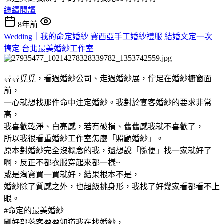
繼續閱讀
8年前
Wedding｜我的命定婚紗 賽西亞手工婚紗禮服 結婚文定一次
搞定 台北最美婚紗工作室
尋尋覓覓，看過婚紗公司、走過婚紗展，佇足在婚紗櫥窗面
前，
一心就想找那件命中注定婚紗。我對於宴客婚紗的要求非常
高，
我喜歡乾淨、白亮感，若有破損、舊舊感我就不喜歡了，
所以我很看重婚紗工作室怎麼「照顧婚紗」。
原本對婚紗完全沒概念的我，還想說「隨便」找一家就好了
啊，反正不都衣服穿起來都一樣~
或是淘寶買一買就好，結果根本不是，
婚紗除了質感之外，也超級挑身形，我找了好幾家看都看不上
眼。
#命定的最美婚紗
剛好部落客盈盈知道我在找婚紗，