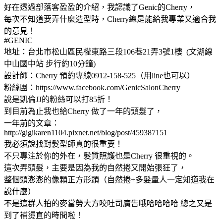
好在透過部落客盈盈的介紹，我認識了Genic的Cherry，
每次不知道要弄什麼造型時，Cherry總是能給我專業又適合我
的意見！
#GENIC
地址：台北市松山區民權東路三段106巷21弄3號1樓 (文湖線
中山國中站 步行約10分鐘)
設計師：Cherry 預約專線0912-158-525（用line也可以）
粉絲團：https://www.facebook.com/GenicSalonCherry
說是凱倫JJ的粉絲可以打85折！
到目前為止我也給Cherry 做了一年的頭髮了，
一年前的文章：
http://gigikaren1104.pixnet.net/blog/post/459387151
我必須說找對髮型師真的很重要！
不只專注於你的外在，髮質照護也是Cherry 很重視的。
這次弄頭髮，主要是因為我的自然捲又開始張狂了，
整個頭澎澎的像顆正方形頭（自然捲+多髮量人一定知道我在
說什麼）
不是這群人拍的麥當勞大方咬吐司廣告哦哈哈哈哈 總之又是
到了補燙直的時間啦！