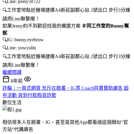
🔍Line: jenny50722
🔍工作室地點近機場捷運A4新莊副都心站 2號出口 步行3分鐘
請用Line聯繫喔！
如果Jenny約不到歡迎找我的備選方案
＃同工作室的Bunny幫
妮
🔍IG: bunny.eyebrow
🔍Line: yowyulin
🔍工作室地點近機場捷運A4新莊副都心站 2號出口 步行3分鐘
請用Line聯繫喔！​​​​​​​
繼續閱讀
8年前
詐騙｜一頁式網頁 充斥在臉書、IG等 Coach特賣贊助廣告 超
夯活動 貨到付款假貨詐欺
數位生活
相信很多人在臉書、IG，甚至是其他App都看過這個類似“官
方站”代購廣告