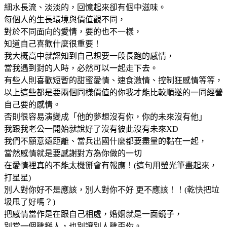
細水長流、淡淡的，回憶起來卻有個中滋味。
每個人的生長環境與價值觀不同，
對於不同面向的愛情，要的也不一樣，
知道自己喜歡什麼很重要！
我大概高中就認知到自己想要一段長跑的感情，
當我遇到對的人時，必然可以一起走下去。
有些人則喜歡短暫的甜蜜愛情、速食激情、控制狂感情等等，
以上這些都是要兩個同樣價值的你我才能比較順遂的一同經營
自己要的感情。
否則很容易演變成「他的夢想沒有你，你的未來沒有他」
我跟我老公一開始就說好了沒有彼此沒有未來XD
我們不願意遠距離、當兵出國什麼都要盡量的黏在一起，
當然感情就是要感謝對方為你做的一切
在愛情裡真的不能太機掰會有報應！(這句用螢光筆畫起來，
打星星)
別人對你好不是應該，別人對你不好 更不應該！！(乾快把垃
圾甩了好嗎？)
把感情當作是在跟自己相處，婚姻就是一面鏡子，
別當一個雞掰人，也別讓別人雞歪你。