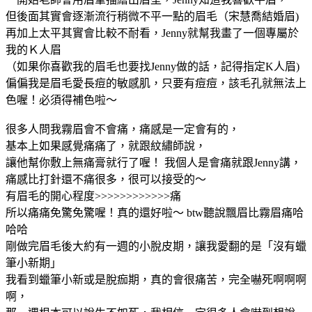
但後面其實會逐漸流行稍微不平一點的眉毛（宋慧喬結婚眉)
再加上太平其實會比較不耐看，Jenny就幫我畫了一個專屬於
我的Ｋ人眉
（如果你喜歡我的眉毛也要找Jenny做的話，記得指定K人眉)
偏偏我是眉毛愛長痘的敏感肌，只要有痘痘，該毛孔就無法上
色喔！必須得補色啦～
很多人問我霧眉會不會痛，痛感是一定會有的，
基本上如果感覺痛痛了，就跟紋繡師說，
讓他幫你敷上無痛膏就行了喔！ 我個人是會痛就跟Jenny講，
痛感比打針還不痛很多，很可以接受的～
有眉毛的開心程度>>>>>>>>>>>>痛
所以痛痛免驚免驚喔！真的還好啦～ btw聽說飄眉比霧眉痛哈
哈哈
剛做完眉毛後大約有一週的小脫皮期，讓我愛翻的是「沒有蠟
筆小新期」
我看到蠟筆小新或是脫痂期，真的會很痛苦，完全嚇死啊啊啊
啊，