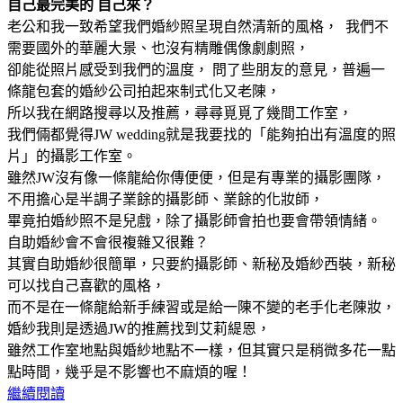
自己最完美的 自己來？
老公和我一致希望我們婚紗照呈現自然清新的風格， 我們不
需要國外的華麗大景、也沒有精雕偶像劇劇照，
卻能從照片感受到我們的溫度， 問了些朋友的意見，普遍一
條龍包套的婚紗公司拍起來制式化又老陳，
所以我在網路搜尋以及推薦，尋尋覓覓了幾間工作室，
我們倆都覺得JW wedding就是我要找的「能夠拍出有溫度的照
片」的攝影工作室。
雖然JW沒有像一條龍給你傳便便，但是有專業的攝影團隊，
不用擔心是半調子業餘的攝影師、業餘的化妝師，
畢竟拍婚紗照不是兒戲，除了攝影師會拍也要會帶領情緒。
自助婚紗會不會很複雜又很難？
其實自助婚紗很簡單，只要約攝影師、新秘及婚紗西裝，新秘
可以找自己喜歡的風格，
而不是在一條龍給新手練習或是給一陳不變的老手化老陳妝，
婚紗我則是透過JW的推薦找到艾莉緹恩，
雖然工作室地點與婚紗地點不一樣，但其實只是稍微多花一點
點時間，幾乎是不影響也不麻煩的喔！
繼續閱讀