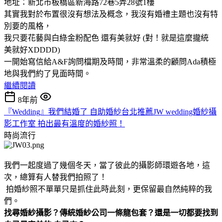
地址：新北市板橋區新海路72巷5弄28號1樓
其實我對於布置很沒有想法及概念，我沒有婚禮主題也沒有特
別要的風格，
我只要花藝與白綠金粉配色 還有美就好 (對！就是這麼攏統
美就好XDDDD)
一開始寫信給A&F詢問檔期及時間，非常溫柔的顧問Ada積極
地與我們約了見面時間。
繼續閱讀
8年前
『Wedding』我們結婚了 自助婚紗台北推薦JW wedding婚紗攝
影工作室 拍出最有溫度的婚紗照！
時尚流行
我們一起度過了幾個冬天，當了彼此的攝影師環遊各地，這
次，總算有人替我們拍照了！
拍婚紗照不單單只是抓住此時此刻，更保留最自然純粹的我
們。
找尋婚紗攝影？傳統婚紗公司一條龍包套？還是一切都要找到