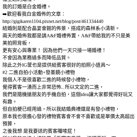
我的訂婚是白金婚禮。
➡️歡迎看我白金婚佈的文章：
http://gigikaren1104.pixnet.net/blog/post/461334440
結婚則是配合晶宴會館的佈景，搭成的森林系小清新。
兩天的婚佈我都是請A&F婚禮佈置，A&F帶給我的不只是美
美拍照背板，
更有安心與專業！ 因為他們一天只接一場婚禮！
不會因為業務過多而降低品質。
除此之外IG筐也是提供給賓客很好的拍照小道具～
#2 二進自拍小活動+發墨鏡小禮物
我個人不是很喜歡二進的時候發小禮物，
覺得賓客一湧而上非常恐怖.. 所以文定的二進，
我們是隨機搶朋友的手機自拍，這個idea讓大家都覺得好玩又
有趣。
但自拍梗已經用過，所以我結婚典禮還是有發小禮物，
原本我也很擔心發的禮物賓客會不會不喜歡或是單價太高超出
預算，
之後我想 是我要送的賓客囉嗦屁！