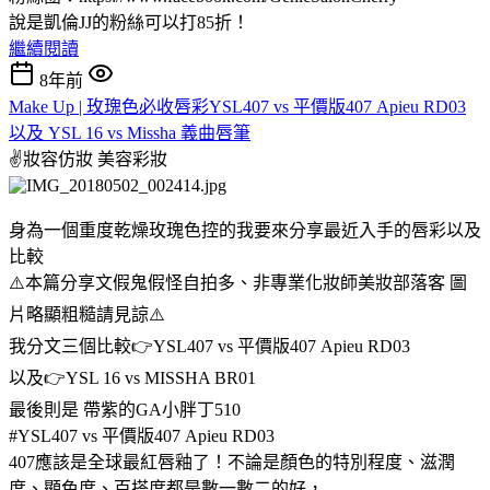
說是凱倫JJ的粉絲可以打85折！
繼續閱讀
8年前
Make Up | 玫瑰色必收唇彩YSL407 vs 平價版407 Apieu RD03
以及 YSL 16 vs Missha 義曲唇筆
✌妝容仿妝
美容彩妝
身為一個重度乾燥玫瑰色控的我要來分享最近入手的唇彩以及
比較
⚠️本篇分享文假鬼假怪自拍多、非專業化妝師美妝部落客 圖
片略顯粗糙請見諒⚠️
我分文三個比較👉YSL407 vs 平價版407 Apieu RD03
以及👉YSL 16 vs MISSHA BR01
最後則是 帶紫的GA小胖丁510
#YSL407 vs 平價版407 Apieu RD03
407應該是全球最紅唇釉了！不論是顏色的特別程度、滋潤
度、顯色度、百搭度都是數一數二的好，