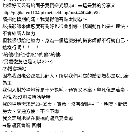
也還好天公有給面子我們逆光照got! ➡️這是我的分享文
http://gigikaren1104.pixnet.net/blog/post/460446596
請把他檔期約滿，我覺得他有點太閒惹～
以攝影師來說態度有夠好也很會引導，修圖動作也是神速快，
不會給新人壓力，
但我很想給他壓力，身為一個這麼好的攝影師都不行銷自己，
這樣行嗎！！！！
\約他/\約他/\約他/\約他/\約他/
(另類徵友也是可以ㄛ～)
(2)婚宴場地
因為我跟老公都是北部人，所以我們考慮的婚宴場都是以北部
為主
我個人對於場地算是十分龜毛，預算又不高，舉凡像是萬豪、
君悅 都沒辦法哈哈哈哈
我的場地需求是20~35桌、寬敞、沒有礙眼柱子、明亮、新娘
房大、交通方便、不怕下雨
我文定場地是在板橋的鼎鼎宴會廳
➡️鼎鼎宴會廳 官網