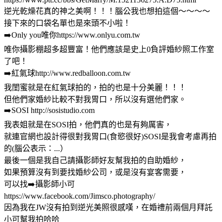
逆光乾燥花真的神之美啊！！！腦公我也想拍這個～～～～
接下來的口袋名單也是來頭不小啦！
➡️Only you唯你https://www.onlyu.com.tw
唯你攝影棚超多超豐富！他們應該是史上0負評婚紗照工作室
了吧！
➡️紅氣球http://www.redballoon.com.tw
我閨蜜就是在紅氣球拍的，拍的也是十分美麗！！！
但他們家婚紗比較不對我胃口，所以沒有選他們家。
➡️SOSI http://sosistudio.com
我表姐就是在SOSI拍，他們真的也是有夠厲害，
就連官網也設計得很對我胃口(食慾很好)SOSI是我會考慮再拍
的(腦公表示：...）
最後一個是我自己請攝影師好友幫我拍的自助婚紗，
如果預算沒有到要找婚紗公司，或是沒有宴客需要，
可以找➡️攝影師小可
https://www.facebook.com/Jimsco.photography/
因為我在JW沒有拍到逆光美照很感嘆，在婚禮前兩個月拜託
小可幫我拍哈哈