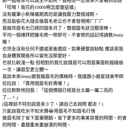
那一週根本可以說生不如死，我相信一定很多人會嚇到想說
「哎唷！我花約10000啊怎麼變這樣」
沒有蠟筆小新陣痛期真的是讓我壓力整個減輕，
而且偷偷花大錢去做眉毛老公也不會發現唷ㄏㄏㄏ
我做完眉毛也已經四個多月了，整個眉毛狀況都很棒，
平均一個禮拜把雜毛修一修即可，不會修的話記得請教Jenny
喔！
也完全沒有任何不適或是後遺症，如果硬要說缺點 應該是我
自身體質關係所以留色沒那麼好，
也就比較淺一點 但相對的我化妝還是可以用眉筆眉粉描繪過
一次，讓眉型更立體～
是說本來Jenny跟我報眉毛的價格時，我還跟小鹿星球美甲師
拉拉說：「靠用個眉毛好貴喔！」
拉拉默默地回我：「這個價個已經是台北屬一屬二低的
了....。」
(這裡就不特別說是多少了，請自己去詢問 都走！)
只能說我吃米不知米價😂用眉毛不知眉毛行情
做眉毛除了省下眉筆開銷，省下更多的事美容覺的時間、約會
的時間、畫錯重來畫崩潰的時間、